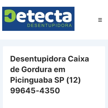
↓
Ir
para
Men
o
Conteúdo
Principal
Desentupidora Caixa
de Gordura em
Picinguaba SP (12)
99645-4350
Desentupidora Caixa de