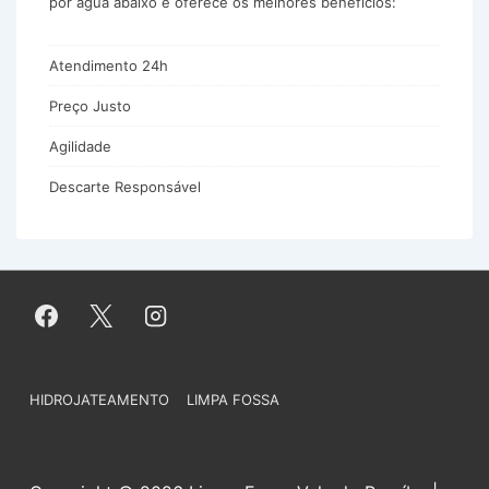
por água abaixo e oferece os melhores benefícios:
Atendimento 24h
Preço Justo
Agilidade
Descarte Responsável
Menu
HIDROJATEAMENTO
LIMPA FOSSA
do
Rodapé