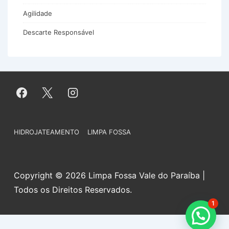
Agilidade
Descarte Responsável
Menu
HIDROJATEAMENTO
LIMPA FOSSA
do
Rodapé
Copyright © 2026 Limpa Fossa Vale do Paraíba |
Todos os Direitos Reservados.
1