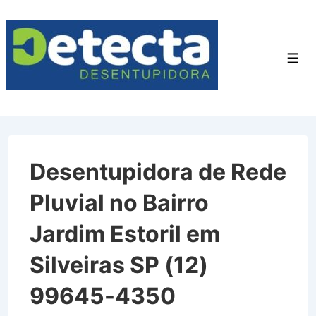
↓
Ir
para
Men
o
Conteúdo
Principal
Desentupidora de Rede
Pluvial no Bairro
Jardim Estoril em
Silveiras SP (12)
99645-4350