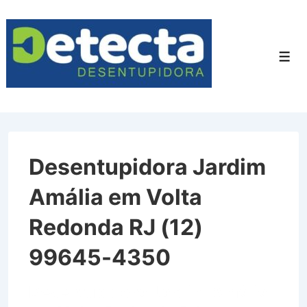
↓
Ir
para
Men
o
Conteúdo
Principal
Desentupidora Jardim
Amália em Volta
Redonda RJ (12)
99645-4350
Desentupidora Jardim Amália