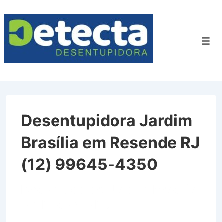
↓
Ir
para
Men
o
Conteúdo
Principal
Desentupidora Jardim
Brasília em Resende RJ
(12) 99645-4350
Desentupidora Jardim Brasília
em Resende RJ