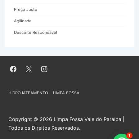
Preço Justo
Agilidade
Descarte Responsável
Menu
HIDROJATEAMENTO
LIMPA FOSSA
do
Rodapé
Copyright © 2026 Limpa Fossa Vale do Paraíba |
Todos os Direitos Reservados.
1