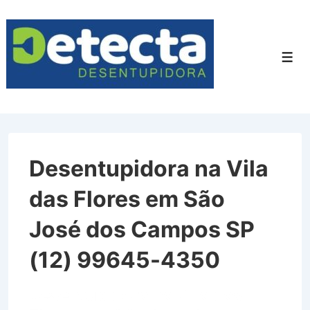
↓
Ir
para
Men
o
Conteúdo
Principal
Desentupidora na Vila
das Flores em São
José dos Campos SP
(12) 99645-4350
Desentupidora na Vila das