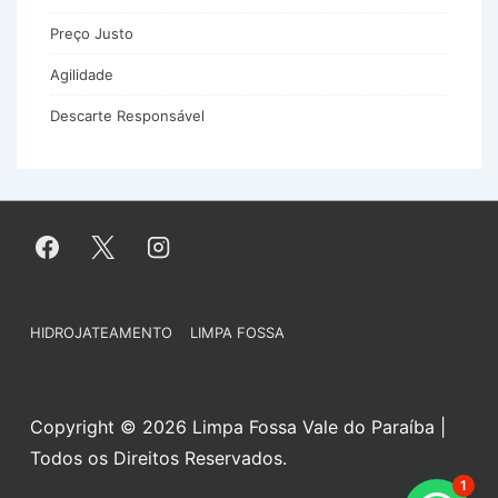
Preço Justo
Agilidade
Descarte Responsável
Menu
HIDROJATEAMENTO
LIMPA FOSSA
do
Rodapé
Copyright © 2026 Limpa Fossa Vale do Paraíba |
Todos os Direitos Reservados.
1