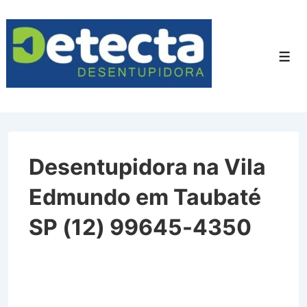
↓
Ir
para
Men
o
Conteúdo
Principal
Desentupidora na Vila
Edmundo em Taubaté
SP (12) 99645-4350
Desentupidora na Vila
Edmundo em Taubaté SP