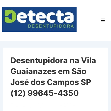
↓
Ir
para
Men
o
Conteúdo
Principal
Desentupidora na Vila
Guaianazes em São
José dos Campos SP
(12) 99645-4350
Desentupidora na Vila