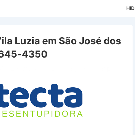
Main
HI
Naviga
ila Luzia em São José dos
9645-4350
uzia em São José dos Campos SP