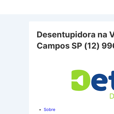
↓
Ir
para
o
Conteúdo
Desentupidora na V
Principal
Campos SP (12) 9
Desentupidora na Vila L
Sobre