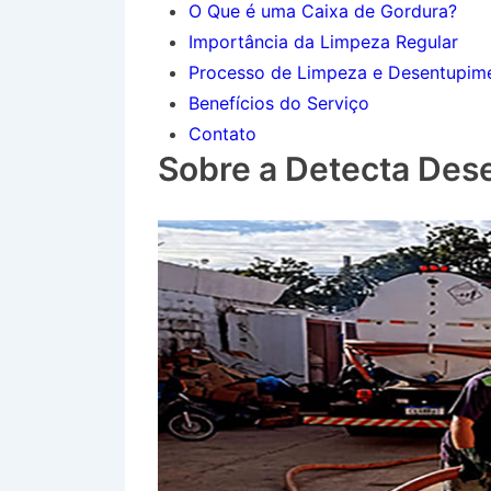
O Que é uma Caixa de Gordura?
Importância da Limpeza Regular
Processo de Limpeza e Desentupim
Benefícios do Serviço
Contato
Sobre a Detecta Des