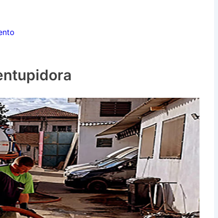
ento
entupidora