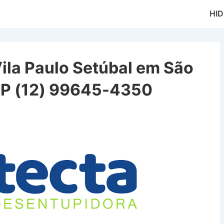
Main
HI
Naviga
ila Paulo Setúbal em São
SP (12) 99645-4350
ulo Setúbal em São José dos