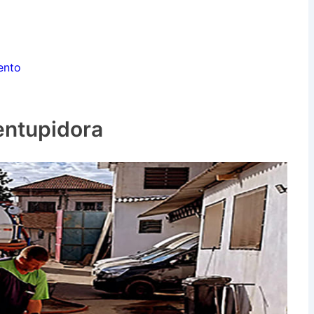
ento
entupidora