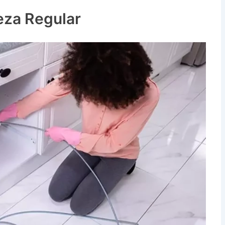
ampos SP
eza Regular