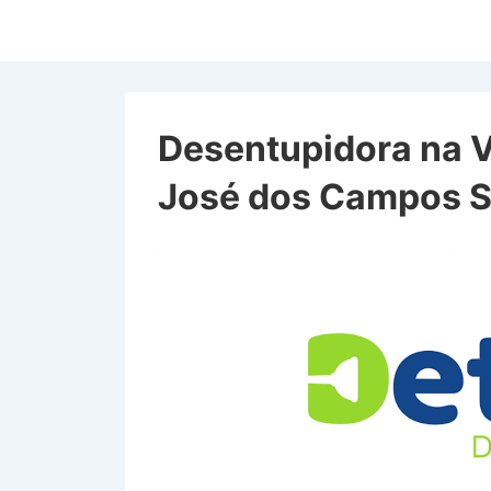
↓
Ir
para
o
Conteúdo
Desentupidora na V
Principal
José dos Campos 
Desentupidora na Vila Pa
Campos SP