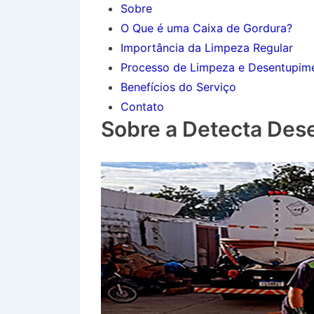
Sobre
O Que é uma Caixa de Gordura?
Importância da Limpeza Regular
Processo de Limpeza e Desentupim
Benefícios do Serviço
Contato
Sobre a Detecta Des