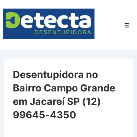
↓
Ir
para
Men
o
Conteúdo
Principal
Desentupidora no
Bairro Campo Grande
em Jacareí SP (12)
99645-4350
Desentupidora no Bairro