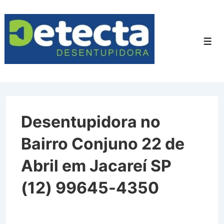
↓
Ir
para
Men
o
Conteúdo
Principal
Desentupidora no
Bairro Conjuno 22 de
Abril em Jacareí SP
(12) 99645-4350
Desentupidora no Bairro