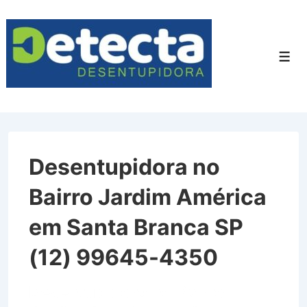
↓
Ir
para
Men
o
Conteúdo
Principal
Desentupidora no
Bairro Jardim América
em Santa Branca SP
(12) 99645-4350
Desentupidora no Bairro