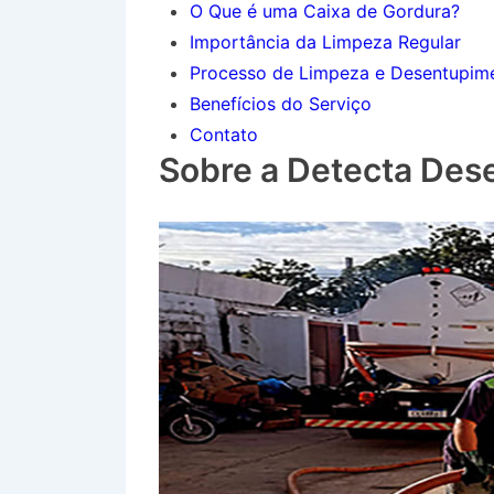
O Que é uma Caixa de Gordura?
Importância da Limpeza Regular
Processo de Limpeza e Desentupim
Benefícios do Serviço
Contato
Sobre a Detecta Des