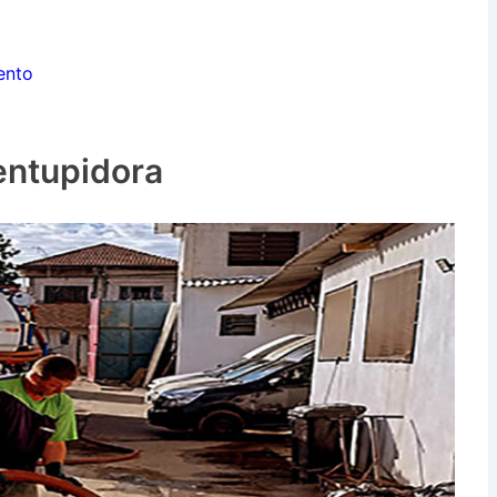
ento
entupidora