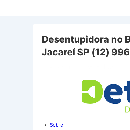
↓
Ir
para
o
Conteúdo
Desentupidora no B
Principal
Jacareí SP (12) 9
Desentupidora no Bairro 
Sobre