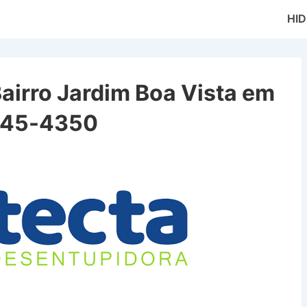
Main
HI
Naviga
airro Jardim Boa Vista em
9645-4350
Jardim Boa Vista em Jacareí SP