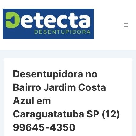
↓
Ir
para
Men
o
Conteúdo
Principal
Desentupidora no
Bairro Jardim Costa
Azul em
Caraguatatuba SP (12)
99645-4350