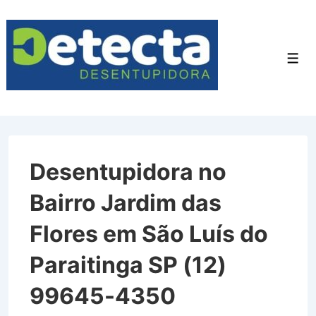
↓
Ir
para
Men
o
Conteúdo
Principal
Desentupidora no
Bairro Jardim das
Flores em São Luís do
Paraitinga SP (12)
99645-4350