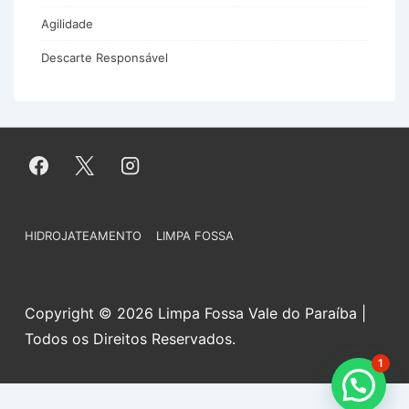
Agilidade
Descarte Responsável
Menu
HIDROJATEAMENTO
LIMPA FOSSA
do
Rodapé
Copyright © 2026 Limpa Fossa Vale do Paraíba |
Todos os Direitos Reservados.
1