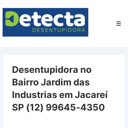
↓
Ir
para
Men
o
Conteúdo
Principal
Desentupidora no
Bairro Jardim das
Industrias em Jacareí
SP (12) 99645-4350
Desentupidora no Bairro