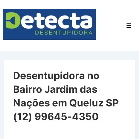
↓
Ir
para
Men
o
Conteúdo
Principal
Desentupidora no
Bairro Jardim das
Nações em Queluz SP
(12) 99645-4350
Desentupidora no Bairro