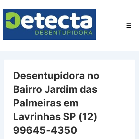
↓
Ir
para
Men
o
Conteúdo
Principal
Desentupidora no
Bairro Jardim das
Palmeiras em
Lavrinhas SP (12)
99645-4350