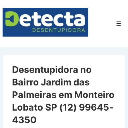
↓
Ir
para
Men
o
Conteúdo
Principal
Desentupidora no
Bairro Jardim das
Palmeiras em Monteiro
Lobato SP (12) 99645-
4350