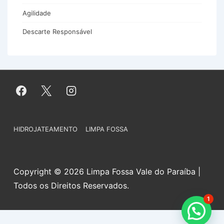
Agilidade
Descarte Responsável
Menu
HIDROJATEAMENTO
LIMPA FOSSA
do
Rodapé
Copyright © 2026 Limpa Fossa Vale do Paraíba |
Todos os Direitos Reservados.
1