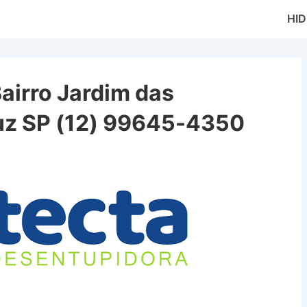
Main
HI
Naviga
airro Jardim das
uz SP (12) 99645-4350
Jardim das Palmeiras em Queluz SP