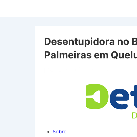
↓
Ir
para
o
Conteúdo
Desentupidora no B
Principal
Palmeiras em Quel
Desentupidora no Bairro 
Sobre