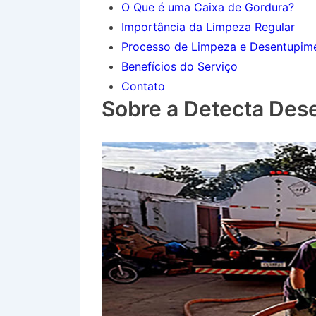
O Que é uma Caixa de Gordura?
Importância da Limpeza Regular
Processo de Limpeza e Desentupim
Benefícios do Serviço
Contato
Sobre a Detecta Des