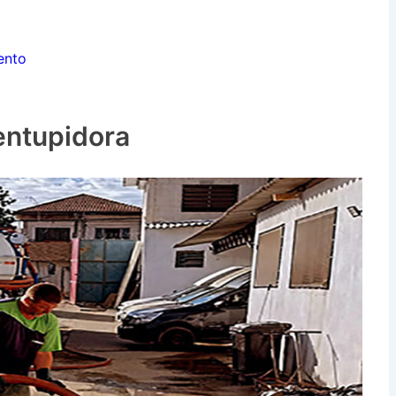
ento
entupidora