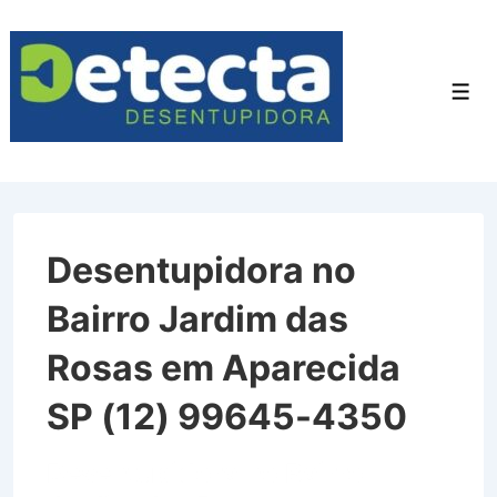
↓
Ir
para
Men
o
Conteúdo
Principal
Desentupidora no
Bairro Jardim das
Rosas em Aparecida
SP (12) 99645-4350
Desentupidora no Bairro