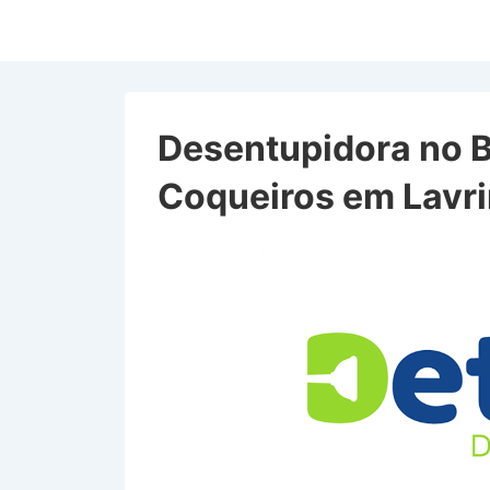
↓
Ir
para
o
Conteúdo
Desentupidora no B
Principal
Coqueiros em Lavr
Desentupidora no Bairro 
SP