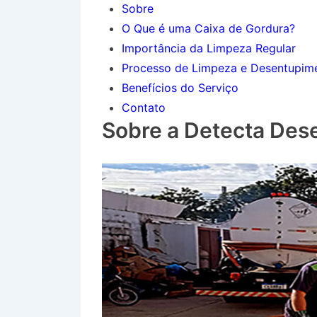
Sobre
O Que é uma Caixa de Gordura?
Importância da Limpeza Regular
Processo de Limpeza e Desentupim
Benefícios do Serviço
Contato
Sobre a Detecta Des