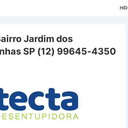
Main
HI
Naviga
airro Jardim dos
inhas SP (12) 99645-4350
Jardim dos Coqueiros em Lavrinhas