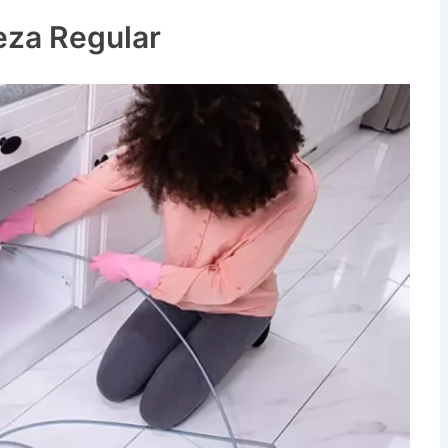
has SP
eza Regular