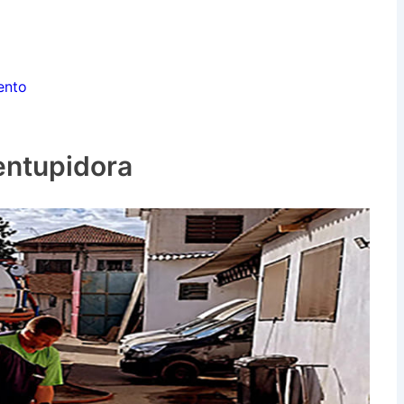
ento
entupidora