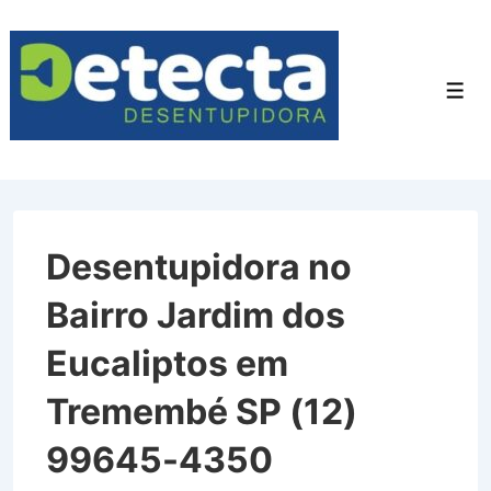
↓
Ir
para
Men
o
Conteúdo
Principal
Desentupidora no
Bairro Jardim dos
Eucaliptos em
Tremembé SP (12)
99645-4350