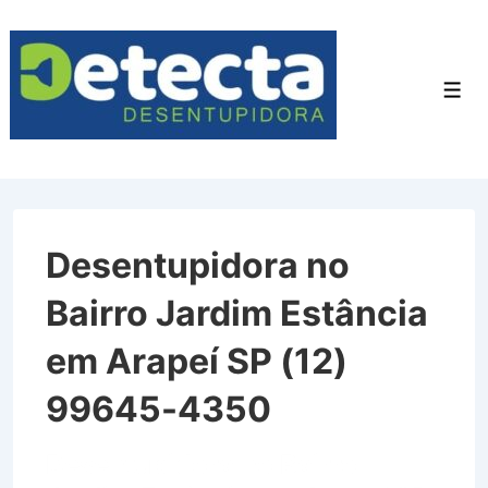
↓
Ir
para
Men
o
Conteúdo
Principal
Desentupidora no
Bairro Jardim Estância
em Arapeí SP (12)
99645-4350
Desentupidora no Bairro