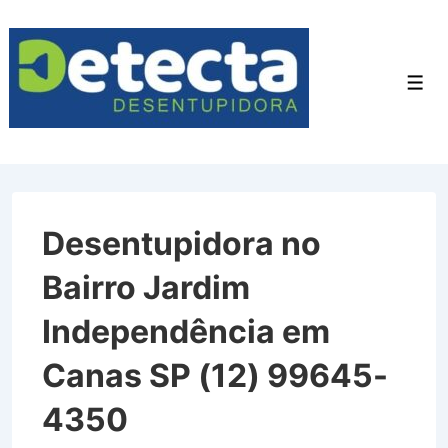
↓
Ir
para
Men
o
Conteúdo
Principal
Desentupidora no
Bairro Jardim
Independência em
Canas SP (12) 99645-
4350