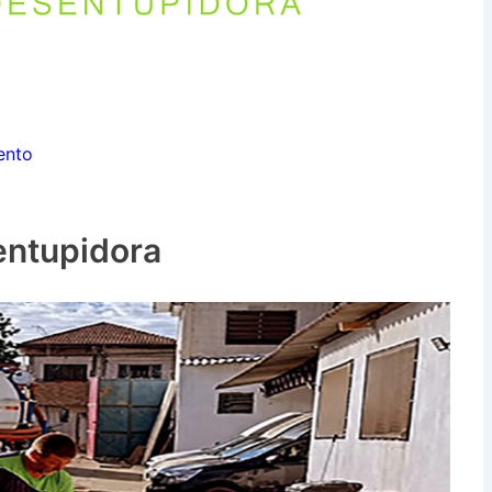
ento
entupidora