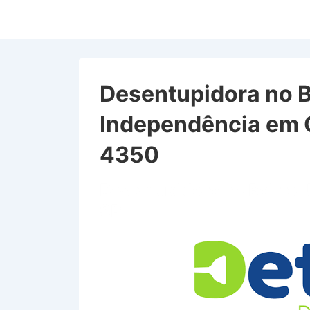
↓
Ir
para
o
Conteúdo
Desentupidora no B
Principal
Independência em 
4350
Desentupidora no Bairro
SP