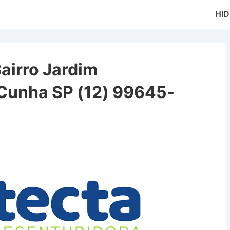
Main
HI
Naviga
airro Jardim
Cunha SP (12) 99645-
 Jardim Independência em Cunha