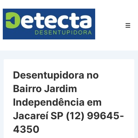
↓
Ir
para
Men
o
Conteúdo
Principal
Desentupidora no
Bairro Jardim
Independência em
Jacareí SP (12) 99645-
4350