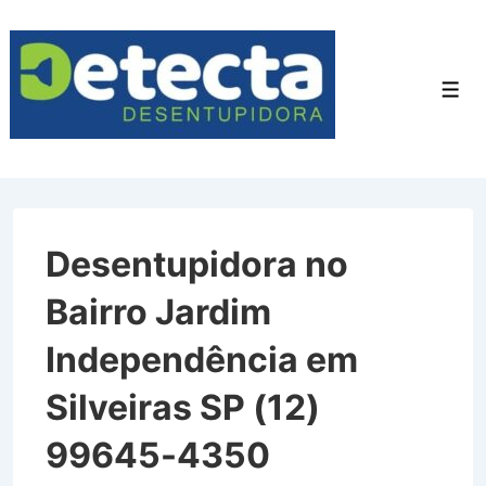
↓
Ir
para
Men
o
Conteúdo
Principal
Desentupidora no
Bairro Jardim
Independência em
Silveiras SP (12)
99645-4350