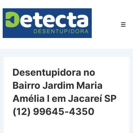
↓
Ir
para
Men
o
Conteúdo
Principal
Desentupidora no
Bairro Jardim Maria
Amélia I em Jacareí SP
(12) 99645-4350
Desentupidora no Bairro