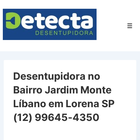
↓
Ir
para
Men
o
Conteúdo
Principal
Desentupidora no
Bairro Jardim Monte
Líbano em Lorena SP
(12) 99645-4350
Desentupidora no Bairro