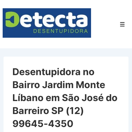
↓
Ir
para
Men
o
Conteúdo
Principal
Desentupidora no
Bairro Jardim Monte
Líbano em São José do
Barreiro SP (12)
99645-4350