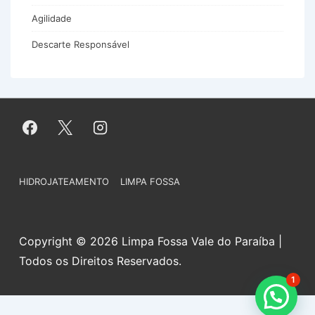
Agilidade
Descarte Responsável
Menu
HIDROJATEAMENTO
LIMPA FOSSA
do
Rodapé
Copyright © 2026 Limpa Fossa Vale do Paraíba |
Todos os Direitos Reservados.
1