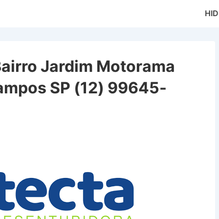
Main
HI
Naviga
Bairro Jardim Motorama
ampos SP (12) 99645-
 Jardim Motorama em São José dos