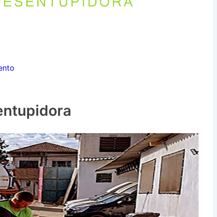
ento
entupidora