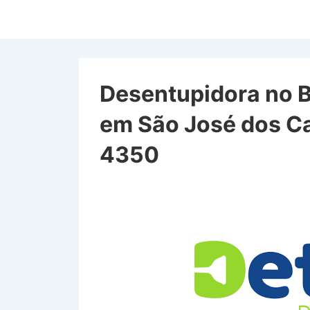
↓
Ir
para
o
Conteúdo
Desentupidora no 
Principal
em São José dos C
4350
Desentupidora no Bairro
Campos SP