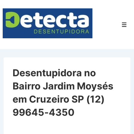
↓
Ir
para
Men
o
Conteúdo
Principal
Desentupidora no
Bairro Jardim Moysés
em Cruzeiro SP (12)
99645-4350
Desentupidora no Bairro