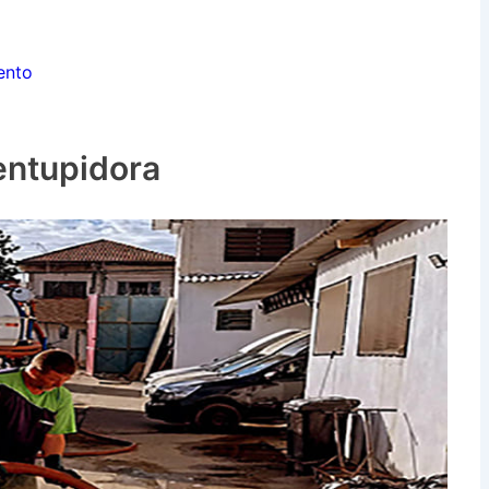
ento
entupidora