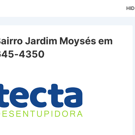
Main
HI
Naviga
Bairro Jardim Moysés em
9645-4350
Jardim Moysés em Piquete SP