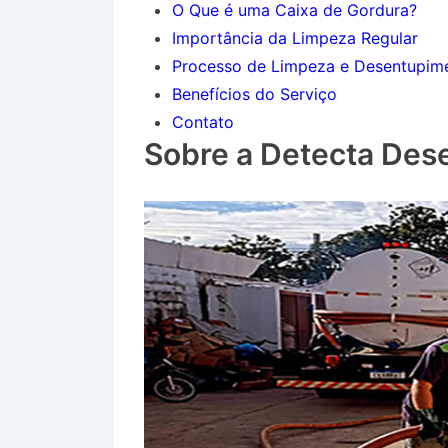
O Que é uma Caixa de Gordura?
Importância da Limpeza Regular
Processo de Limpeza e Desentupim
Benefícios do Serviço
Contato
Sobre a Detecta Des