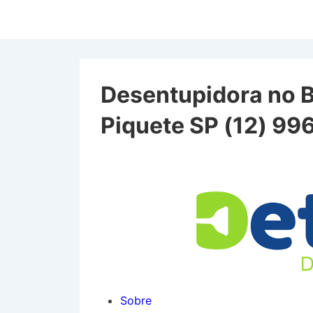
↓
Ir
para
o
Conteúdo
Desentupidora no 
Principal
Piquete SP (12) 9
Desentupidora no Bairro 
Sobre