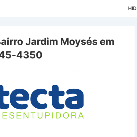
Main
HI
Naviga
Bairro Jardim Moysés em
645-4350
 Jardim Moysés em Queluz SP