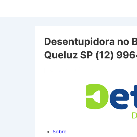
↓
Ir
para
o
Conteúdo
Desentupidora no 
Principal
Queluz SP (12) 99
Desentupidora no Bairro
Sobre