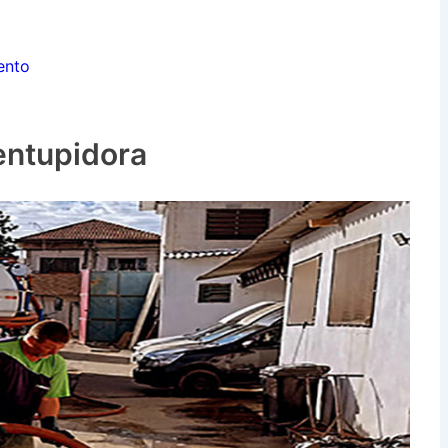
ento
entupidora