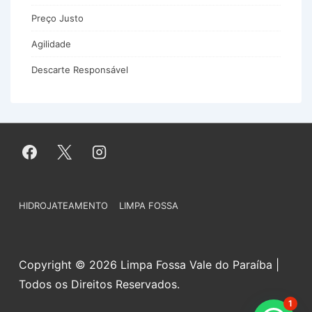
Preço Justo
Agilidade
Descarte Responsável
Menu
HIDROJATEAMENTO
LIMPA FOSSA
do
Rodapé
Copyright © 2026 Limpa Fossa Vale do Paraíba |
Todos os Direitos Reservados.
1