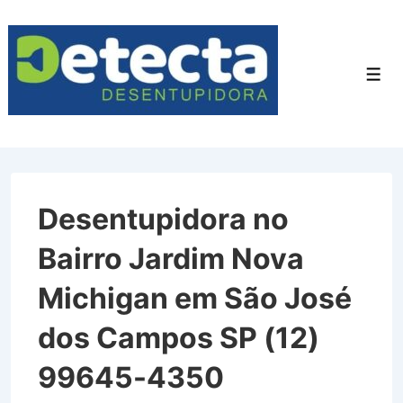
↓
Ir
para
Men
o
Conteúdo
Principal
Desentupidora no
Bairro Jardim Nova
Michigan em São José
dos Campos SP (12)
99645-4350