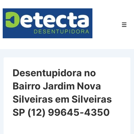
↓
Ir
para
Men
o
Conteúdo
Principal
Desentupidora no
Bairro Jardim Nova
Silveiras em Silveiras
SP (12) 99645-4350
Desentupidora no Bairro