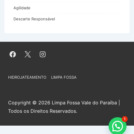
Agilidade
Descarte Responsável
Menu
HIDROJATEAMENTO
LIMPA FOSSA
do
Rodapé
Copyright © 2026 Limpa Fossa Vale do Paraíba |
Todos os Direitos Reservados.
1