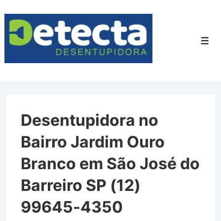
↓
Ir
para
Men
o
Conteúdo
Principal
Desentupidora no
Bairro Jardim Ouro
Branco em São José do
Barreiro SP (12)
99645-4350