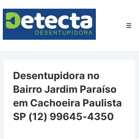
↓
Ir
para
Men
o
Conteúdo
Principal
Desentupidora no
Bairro Jardim Paraíso
em Cachoeira Paulista
SP (12) 99645-4350
Desentupidora no Bairro