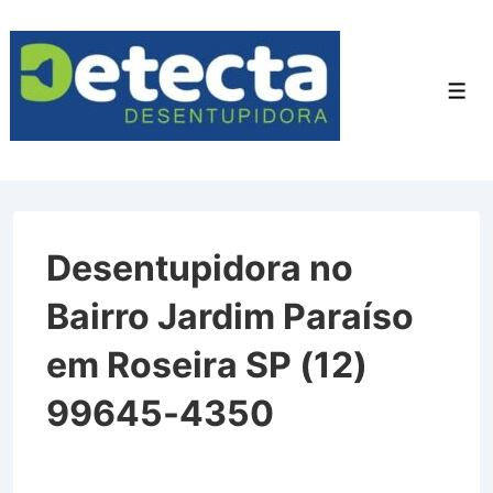
↓
Ir
para
Men
o
Conteúdo
Principal
Desentupidora no
Bairro Jardim Paraíso
em Roseira SP (12)
99645-4350
Desentupidora no Bairro