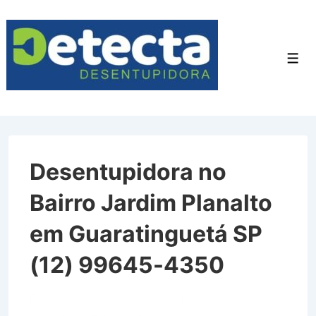
↓
Ir
para
Men
o
Conteúdo
Principal
Desentupidora no
Bairro Jardim Planalto
em Guaratinguetá SP
(12) 99645-4350
Desentupidora no Bairro