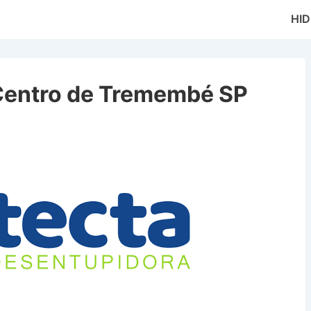
Main
HI
Naviga
Centro de Tremembé SP
 de Tremembé SP