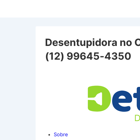
↓
Ir
para
o
Conteúdo
Desentupidora no 
Principal
(12) 99645-4350
Desentupidora no Centro
Sobre