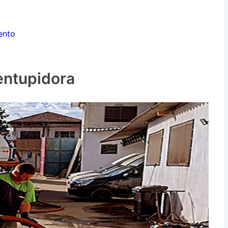
ento
entupidora