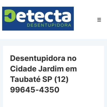
↓
Ir
para
Men
o
Conteúdo
Principal
Desentupidora no
Cidade Jardim em
Taubaté SP (12)
99645-4350
Desentupidora no Cidade