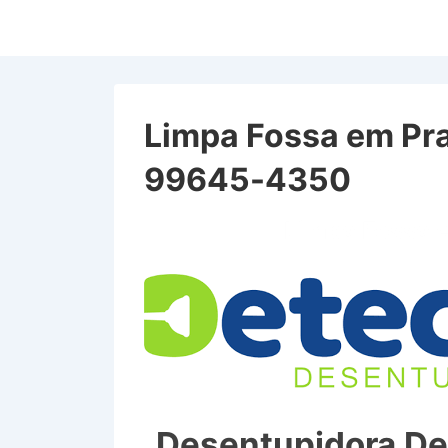
↓
Ir
para
o
Conteúdo
Limpa Fossa em Pra
Principal
99645-4350
Limpa Fossa 
Desentupidora De