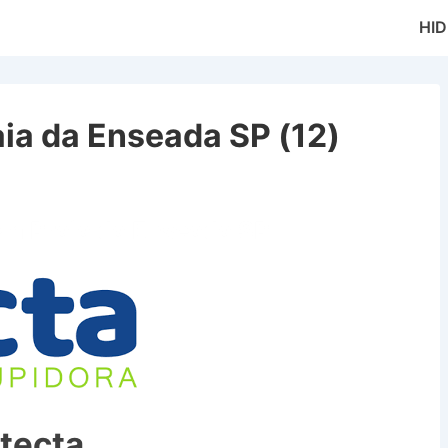
Main
HI
Naviga
ia da Enseada SP (12)
em Praia da Enseada SP
tecta