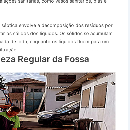
talações sanitárias, como vasos sanitários, pias e
nseada SP
 séptica envolve a decomposição dos resíduos por
ar os sólidos dos líquidos. Os sólidos se acumulam
ada de lodo, enquanto os líquidos fluem para um
iltração.
Limpa Fossa em Praia da Enseada SP
eza Regular da Fossa