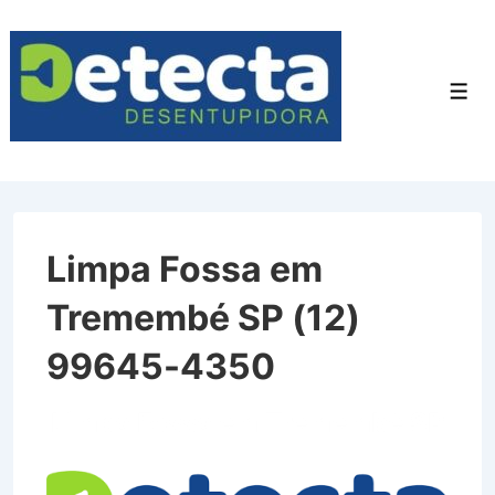
↓
Ir
para
Men
o
Conteúdo
Principal
Limpa Fossa em
Tremembé SP (12)
99645-4350
Limpa Fossa em Tremembé SP